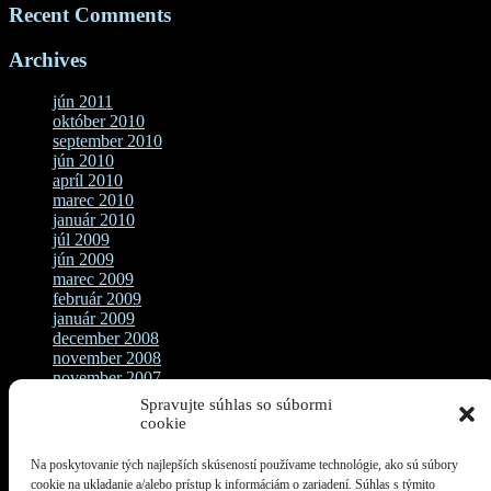
Recent Comments
Archives
jún 2011
október 2010
september 2010
jún 2010
apríl 2010
marec 2010
január 2010
júl 2009
jún 2009
marec 2009
február 2009
január 2009
december 2008
november 2008
november 2007
september 2007
Spravujte súhlas so súbormi
august 2007
cookie
jún 2007
Na poskytovanie tých najlepších skúseností používame technológie, ako sú súbory
Categories
cookie na ukladanie a/alebo prístup k informáciám o zariadení. Súhlas s týmito