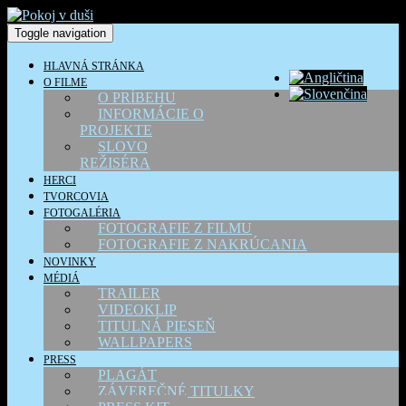
Toggle navigation
HLAVNÁ STRÁNKA
O FILME
O PRÍBEHU
INFORMÁCIE O
PROJEKTE
SLOVO
REŽISÉRA
HERCI
TVORCOVIA
FOTOGALÉRIA
FOTOGRAFIE Z FILMU
FOTOGRAFIE Z NAKRÚCANIA
NOVINKY
MÉDIÁ
TRAILER
VIDEOKLIP
TITULNÁ PIESEŇ
WALLPAPERS
PRESS
PLAGÁT
ZÁVEREČNÉ TITULKY