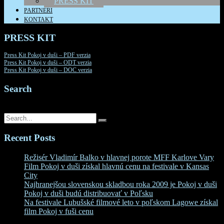
PRESS KIT
PARTNERI
KONTAKT
PRESS KIT
Press Kit Pokoj v duši – PDF verzia
Press Kit Pokoj v duši – ODT verzia
Press Kit Pokoj v duši – DOC verzia
Search
Search for:
Recent Posts
Režisér Vladimír Balko v hlavnej porote MFF Karlove Vary
Film Pokoj v duši získal hlavnú cenu na festivale v Kansas
City
Najhranejšou slovenskou skladbou roka 2009 je Pokoj v duši
Pokoj v duši budú distribuovať v Poľsku
Na festivale Lubušské filmové leto v poľskom Lagowe získal
film Pokoj v fuši cenu