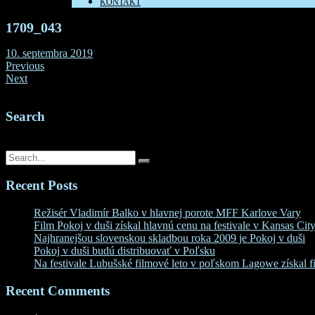
KONTAKT
1709_043
10. septembra 2019
Previous
Next
Search
Search for:
Recent Posts
Režisér Vladimír Balko v hlavnej porote MFF Karlove Vary
Film Pokoj v duši získal hlavnú cenu na festivale v Kansas Cit
Najhranejšou slovenskou skladbou roka 2009 je Pokoj v duši
Pokoj v duši budú distribuovať v Poľsku
Na festivale Lubušské filmové leto v poľskom Lagowe získal fi
Recent Comments