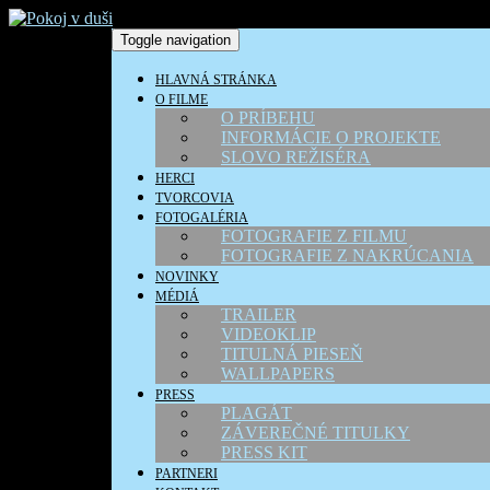
Toggle navigation
HLAVNÁ STRÁNKA
O FILME
O PRÍBEHU
INFORMÁCIE O PROJEKTE
SLOVO REŽISÉRA
HERCI
TVORCOVIA
FOTOGALÉRIA
FOTOGRAFIE Z FILMU
FOTOGRAFIE Z NAKRÚCANIA
NOVINKY
MÉDIÁ
TRAILER
VIDEOKLIP
TITULNÁ PIESEŇ
WALLPAPERS
PRESS
PLAGÁT
ZÁVEREČNÉ TITULKY
PRESS KIT
PARTNERI