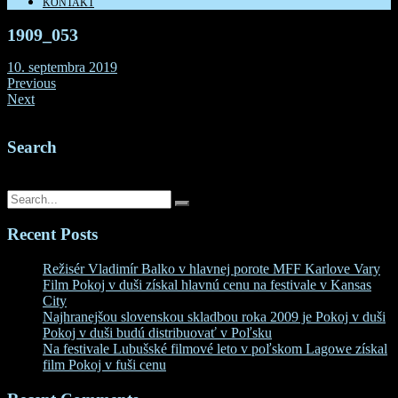
KONTAKT
1909_053
10. septembra 2019
Previous
Next
Search
Search for:
Recent Posts
Režisér Vladimír Balko v hlavnej porote MFF Karlove Vary
Film Pokoj v duši získal hlavnú cenu na festivale v Kansas
City
Najhranejšou slovenskou skladbou roka 2009 je Pokoj v duši
Pokoj v duši budú distribuovať v Poľsku
Na festivale Lubušské filmové leto v poľskom Lagowe získal
film Pokoj v fuši cenu