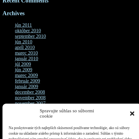
Recent Comments
Archives
jún 2011
október 2010
september 2010
jún 2010
apríl 2010
marec 2010
január 2010
júl 2009
jún 2009
marec 2009
február 2009
január 2009
december 2008
november 2008
november 2007
september 2007
Spravujte súhlas so súbormi
august 2007
cookie
jún 2007
Na poskytovanie tých najlepších skúseností používame technológie, ako sú súbory
Categories
cookie na ukladanie a/alebo prístup k informáciám o zariadení. Súhlas s týmito