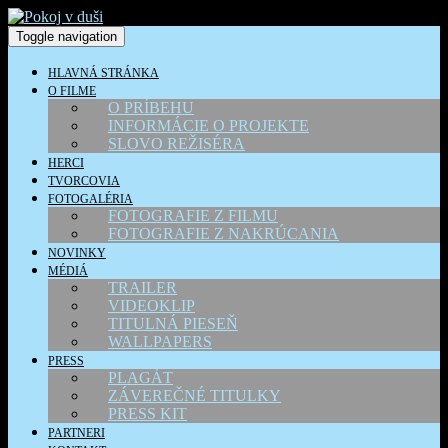
Toggle navigation
HLAVNÁ STRÁNKA
O FILME
O PRÍBEHU
INFORMÁCIE O PROJEKTE
SLOVO REŽISÉRA
HERCI
TVORCOVIA
FOTOGALÉRIA
FOTOGRAFIE Z FILMU
FOTOGRAFIE Z NAKRÚCANIA
NOVINKY
MÉDIÁ
TRAILER
VIDEOKLIP
TITULNÁ PIESEŇ
WALLPAPERS
PRESS
PLAGÁT
ZÁVEREČNÉ TITULKY
PRESS KIT
PARTNERI