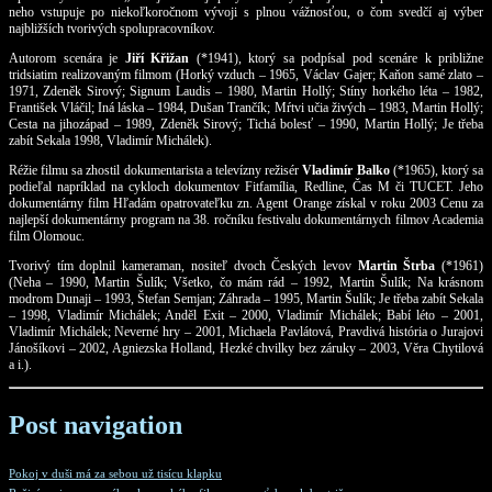
neho vstupuje po niekoľkoročnom vývoji s plnou vážnosťou, o čom svedčí aj výber
najbližších tvorivých spolupracovníkov.
Autorom scenára je
Jiří Křižan
(*1941), ktorý sa podpísal pod scenáre k približne
tridsiatim realizovaným filmom (Horký vzduch – 1965, Václav Gajer; Kaňon samé zlato –
1971, Zdeněk Sirový; Signum Laudis – 1980, Martin Hollý; Stíny horkého léta – 1982,
František Vláčil; Iná láska – 1984, Dušan Trančík; Mŕtvi učia živých – 1983, Martin Hollý;
Cesta na jihozápad – 1989, Zdeněk Sirový; Tichá bolesť – 1990, Martin Hollý; Je třeba
zabít Sekala 1998, Vladimír Michálek).
Réžie filmu sa zhostil dokumentarista a televízny režisér
Vladimír Balko
(*1965), ktorý sa
podieľal napríklad na cykloch dokumentov Fitfamília, Redline, Čas M či TUCET. Jeho
dokumentárny film Hľadám opatrovateľku zn. Agent Orange získal v roku 2003 Cenu za
najlepší dokumentárny program na 38. ročníku festivalu dokumentárnych filmov Academia
film Olomouc.
Tvorivý tím doplnil kameraman, nositeľ dvoch Českých levov
Martin Štrba
(*1961)
(Neha – 1990, Martin Šulík; Všetko, čo mám rád – 1992, Martin Šulík; Na krásnom
modrom Dunaji – 1993, Štefan Semjan; Záhrada – 1995, Martin Šulík; Je třeba zabít Sekala
– 1998, Vladimír Michálek; Anděl Exit – 2000, Vladimír Michálek; Babí léto – 2001,
Vladimír Michálek; Neverné hry – 2001, Michaela Pavlátová, Pravdivá história o Jurajovi
Jánošíkovi – 2002, Agniezska Holland, Hezké chvilky bez záruky – 2003, Věra Chytilová
a i.).
Post navigation
Pokoj v duši má za sebou už tisícu klapku