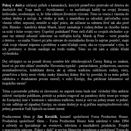
Pokoj v duši
je súčasný príbeh o kamarátoch, ktorých priateľstvo pretrvalo od detstva do
dnešných dní. Traja muži – štyridsiatnici – sa nachádzajú každý na svojej životnej
križovatke, uvedomujúc si, že čelia vážnym životným výzvam. Tóno sa vracia z väzenia do
rodnej dediny a zisťuje, že všetko je inak: s manželkou sa odcudzil, päťročného syna
vlastne vôbec nepozná, nemôže si nájsť prácu, ale súčasne sa odmieta živiť tak ako pred
tým. Rímsko – katolícky dekan Marek, ktorý zaskakuje v rodnej dedine za chorého farára
sa ocitá v kríze svojej viery. Úspešný podnikateľ Peter rieši ďalší so svojich obchodov a je
zase raz nútený odsunúť súkromie na vedľajšiu koľaj. Marek aj Peter – verní priatelia
z detstva – sa snažia Tónovi pri jeho návrate do normálneho života čo najviac pomôcť, majú
však svoje vlastné trápenia a problémy a sami hľadajú cestu, ako sa vysporiadať s tým, že
ich predstavy o živote narážajú na tvrdú realitu. Tóno sa cíti sám a zúfalo hľadá
východisko.
Dej odvíjajúci sa na pozadí drsnej scenérie hôr obkolesujúcich Čierny Balog so znakmi,
ktoré sú pre túto oblasť stredného Slovenska typické – patriarchátom, pytliactvom, rasovou
neznášanlivosťou, krádežami dreva, ale aj silnou tradíciou súdržnosti rodiny, viery,
priateľstva a lásky nesie všetky znaky klasickej drámy. Kto by povedal, že sa tento príbeh
odohráva v dvadsiatom prvom storočí, v srdci Európy, iba päťdesiat kilometrov od
krajského mesta?
Téma a prostredie príbehu sú slovenské, no napriek tomu bude mať výsledný film ambície
osloviť európske publikum, pretože sa pokúsi reagovať na paradoxy doby tesne po vstupe
do Európskej únie v kontraste s národnou tradíciou, ktorá je síce na jednej strane to jediné,
čo nás odlišuje od západnej Európy, na strane druhej je to aj príčina neprispôsobivosti celej
jednej generácie ľudí žijúcich na tomto území.
Producentom filmu je
Ján Kováčik
, konateľ spoločnosti Forza Production House.
Produkčná spoločnosť filmu – Forza Production House bola založená v roku 1994
a odvtedy sa špecializuje na eventovú, televíznu a muzikálovú produkciu. Projekt
s pracovným názvom „Pokoj v duši“ je prvým filmovým projektom a spoločnosť Forza do